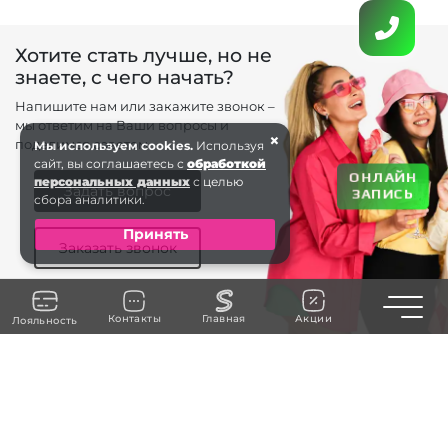
Хотите стать лучше, но не
знаете, с чего начать?
Напишите нам или закажите звонок –
мы ответим на Ваши вопросы и
×
поделимся советом.
Мы используем cookies.
Используя
сайт, вы соглашаетесь с
обработкой
ОНЛАЙН
персональных данных
с целью
Задать вопрос
ЗАПИСЬ
сбора аналитики.
Принять
Заказать звонок
Toggle n
Контакты
Главная
Акции
Лояльность
+7 (963) 738-66 . . .
ЗАКАЗАТЬ ЗВОНОК
г. Калиниград