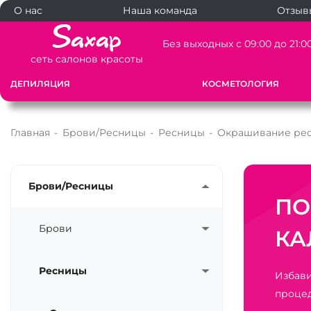
О нас
Наша команда
Отзыв
Без выходных с 09:00 до 21:0
сеть салонов красоты
ДЕПИЛЯЦИЯ
КОСМЕТОЛОГИЯ
Главная
-
Брови/Ресницы
-
Ресницы
-
Окрашивание ре
Брови/Ресницы
ПО
Брови
КА
Ресницы
Избави
процед