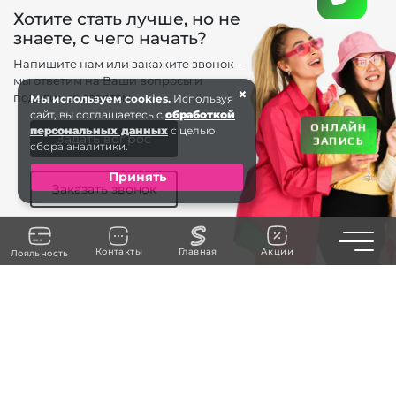
Хотите стать лучше, но не
знаете, с чего начать?
Напишите нам или закажите звонок –
мы ответим на Ваши вопросы и
×
поделимся советом.
Мы используем cookies.
Используя
сайт, вы соглашаетесь с
обработкой
ОНЛАЙН
персональных данных
с целью
Задать вопрос
ЗАПИСЬ
сбора аналитики.
Принять
Заказать звонок
Toggle n
Контакты
Главная
Акции
Лояльность
+7 (963) 738-66 . . .
ЗАКАЗАТЬ ЗВОНОК
г. Калиниград
ул. Театральная 35
БЦ Морской, 1 этаж