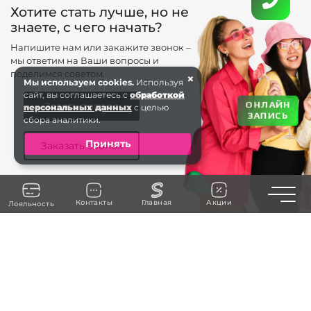
Хотите стать лучше, но не
знаете, с чего начать?
Напишите нам или закажите звонок –
мы ответим на Ваши вопросы и
поделимся советом.
×
Мы используем cookies.
Используя
сайт, вы соглашаетесь с
обработкой
ОНЛАЙН
Задать вопрос
персональных данных
с целью
ЗАПИСЬ
сбора аналитики.
Принять
Заказать звонок
Toggle n
Контакты
Главная
Акции
Лояльность
+7 (963) 738-66 . . .
ЗАКАЗАТЬ ЗВОНОК
г. Калиниград
ул. Театральная 35
БЦ Морской, 1 этаж