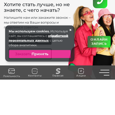
Хотите стать лучше, но не
знаете, с чего начать?
Напишите нам или закажите звонок –
мы ответим на Ваши вопросы и
поделимся советом.
×
Мы используем cookies.
Используя
сайт, вы соглашаетесь с
обработкой
Задать вопрос
ОНЛАЙН
персональных данных
с целью
ЗАПИСЬ
сбора аналитики.
Заказать звонок
Принять
Toggle n
Контакты
Главная
Акции
Лояльность
+7 (963) 738-66 . . .
ЗАКАЗАТЬ ЗВОНОК
г. Калиниград
ул. Театральная 35
БЦ Морской, 1 этаж