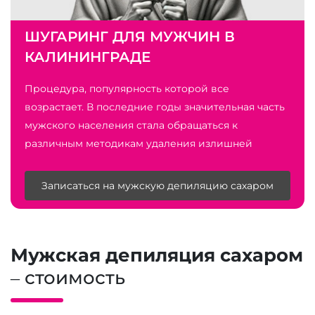
ШУГАРИНГ ДЛЯ МУЖЧИН В
КАЛИНИНГРАДЕ
Процедура, популярность которой все
возрастает. В последние годы значительная часть
мужского населения стала обращаться к
различным методикам удаления излишней
растительности.
Записаться на мужскую депиляцию сахаром
Мужская депиляция сахаром
– стоимость