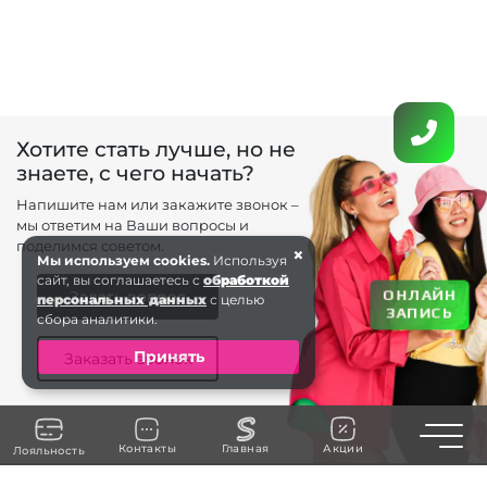
Хотите стать лучше, но не
знаете, с чего начать?
Напишите нам или закажите звонок –
мы ответим на Ваши вопросы и
поделимся советом.
×
Мы используем cookies.
Используя
сайт, вы соглашаетесь с
обработкой
ОНЛАЙН
Задать вопрос
персональных данных
с целью
ЗАПИСЬ
сбора аналитики.
Принять
Заказать звонок
Toggle n
Контакты
Главная
Акции
Лояльность