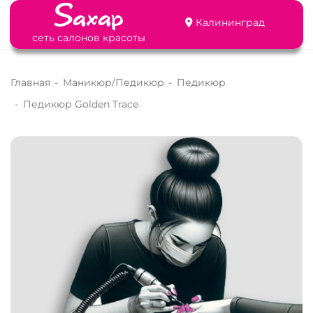
Калининград
сеть салонов красоты
Главная
-
Маникюр/Педикюр
-
Педикюр
-
Педикюр Golden Trace