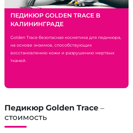
ПЕДИКЮР GOLDEN TRACE В
КАЛИНИНГРАДЕ
Golden Trace безопасная косметика для педикюра,
на основе энзимов, способствующих
восстановлению кожи и разрушению мертвых
тканей.
Педикюр Golden Trace
–
стоимость