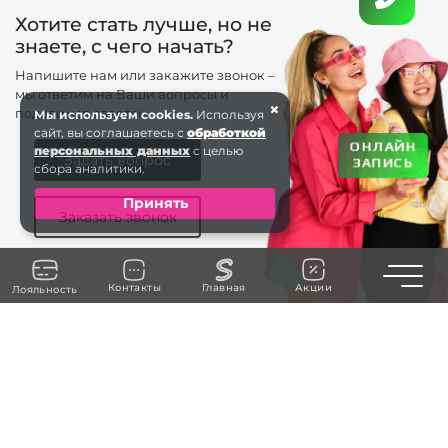
Хотите стать лучше, но не
знаете, с чего начать?
Напишите нам или закажите звонок –
мы ответим на Ваши вопросы и
×
поделимся советом.
Мы используем cookies.
Используя
сайт, вы соглашаетесь с
обработкой
ОНЛАЙН
персональных данных
с целью
Задать вопрос
ЗАПИСЬ
сбора аналитики.
Принять
Заказать звонок
Toggle n
Контакты
Главная
Акции
Лояльность
+7 (963) 738-66 . . .
ЗАКАЗАТЬ ЗВОНОК
г. Калиниград
ул. Театральная 35
БЦ Морской, 1 этаж