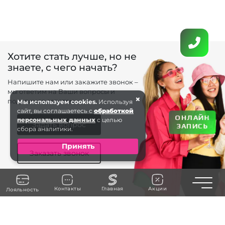
Хотите стать лучше, но не
знаете, с чего начать?
Напишите нам или закажите звонок –
мы ответим на Ваши вопросы и
×
поделимся советом.
Мы используем cookies.
Используя
сайт, вы соглашаетесь с
обработкой
ОНЛАЙН
персональных данных
с целью
Задать вопрос
ЗАПИСЬ
сбора аналитики.
Принять
Заказать звонок
Toggle n
Контакты
Главная
Акции
Лояльность
+7 (963) 738-66 . . .